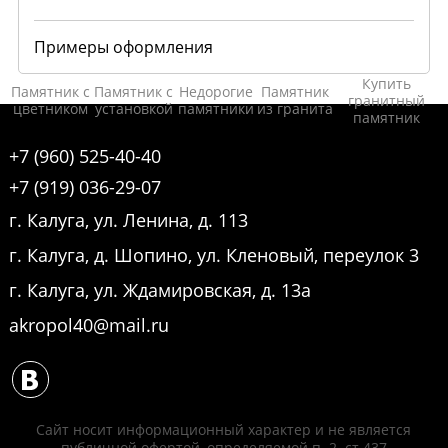
Примеры оформления
Купить
Памятник с
Памятник с
Недорогие
Памятник
гранитный
цветником
установкой
памятники
из гранита
памятник
+7 (960) 525-40-40
+7 (919) 036-29-07
г. Калуга, ул. Ленина, д. 113
г. Калуга, д. Шопино, ул. Кленовый, переулок 3
г. Калуга, ул. Ждамировская, д. 13а
akropol40@mail.ru
Сайт носит информационный характер и не является
публичной офертой, определяемой п. 2. ст 437