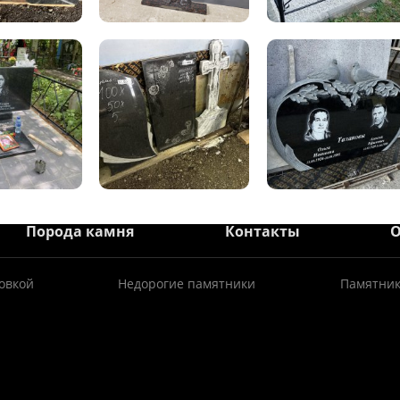
Порода камня
Контакты
овкой
Недорогие памятники
Памятник