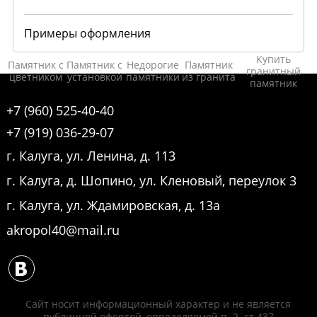
Примеры оформления
Купить
Памятник с
Памятник с
Недорогие
Памятник
гранитный
цветником
установкой
памятники
из гранита
памятник
+7 (960) 525-40-40
+7 (919) 036-29-07
г. Калуга, ул. Ленина, д. 113
г. Калуга, д. Шопино, ул. Кленовый, переулок 3
г. Калуга, ул. Ждамировская, д. 13а
akropol40@mail.ru
Сайт носит информационный характер и не является
публичной офертой, определяемой п. 2. ст 437